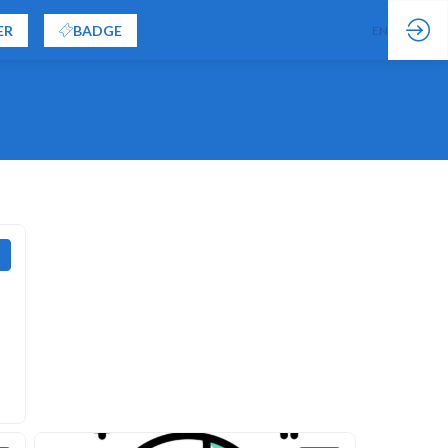
ER
BADGE
FR
EN