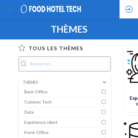
THÈMES
TOUS LES THÈMES
THÈMES
Back-Office
Exp
Cuisines Tech
c
Data
Expérience client
Front-Office