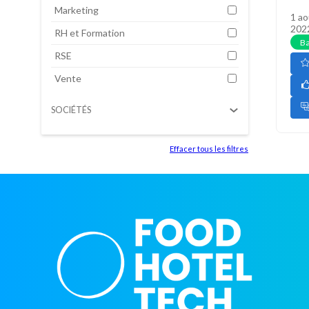
Marketing
1 ao
202
RH et Formation
Ba
RSE
Vente
SOCIÉTÉS
Effacer tous les filtres