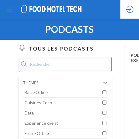
PODCASTS
TOUS LES PODCASTS
PO
EXE
THÈMES
Back-Office
Cuisines Tech
Data
Expérience client
Front-Office