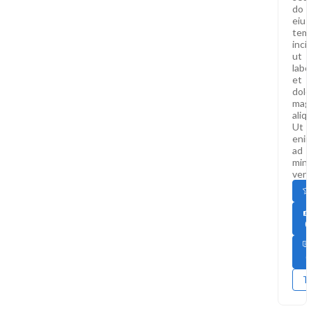
do
eiu
tem
inci
ut
labo
et
dolo
mag
aliq
Ut
eni
ad
min
veni
0
0
T