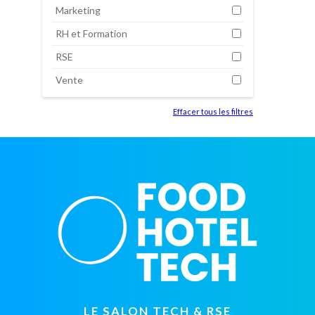
Marketing
RH et Formation
RSE
Vente
Effacer tous les filtres
LE SALON TECH & RSE